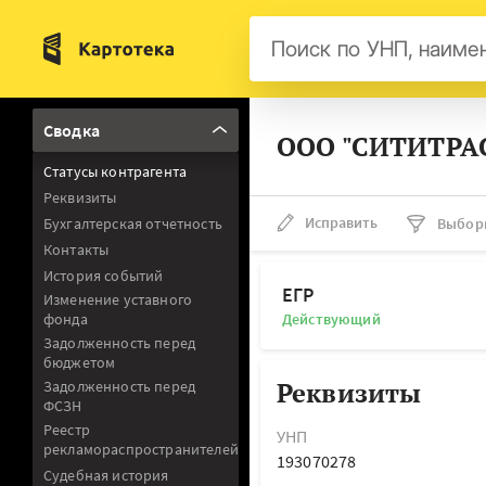
Бел
Сводка
ООО "СИТИТРАС
Авс
Статусы контрагента
Гер
Реквизиты
Люк
Исправить
Бухгалтерская отчетность
Выбор
Контакты
Нид
История событий
Фра
ЕГР
Изменение уставного
фонда
Действующий
Мал
Задолженность перед
бюджетом
Реквизиты
Задолженность перед
ФСЗН
Реестр
УНП
рекламораспространителей
193070278
Судебная история