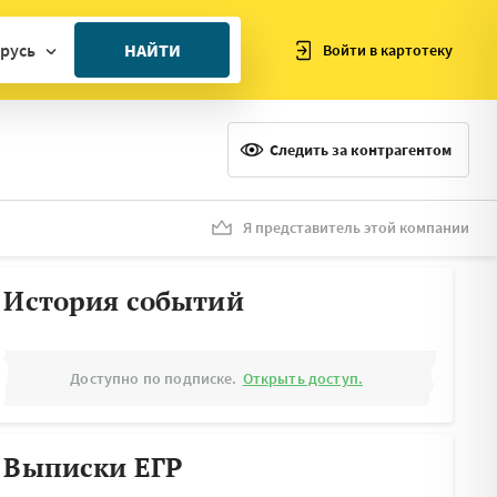
русь
НАЙТИ
Войти в картотеку
ан
ия
Следить за контрагентом
ия
ния
Я представитель этой компании
я
История событий
Доступно по подписке.
Открыть доступ.
Выписки ЕГР