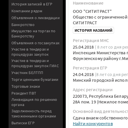
Наименование
История записей в ЕГР
Компании рядом
ООО "СИТИТРАСТ"
Общество с ограниченной
Объявления о ликвидации
СИТИТРАСТ
Банкротство
ИСТОРИЯ НАЗВАНИЙ
Имущество на торгах по
Банкротству
Регистрация МНС
Объявления о госзакупках
25.04.2018
( 8 лет со дня р
Участие в тендерах и
Инспекция Министерства п
процедурах закупок
Фрунзенскому району г.Ми
Участие в тендерах и
процедурах закупок ГИАС
Регистрация ЕГР
Участник БЕЛТПП
24.04.2018
(8 лет со дня ре
Торги ценными бумагами
Минский городской испол
Торговые знаки
Адрес регистрации
Резидент ПВТ
220073, Республика Белару
Ликвидация по решению
28А пом. 19 (Нежилое пом
органа
Задолженность перед
Основной вид деятельнос
таможенными органами
Сдача внаем собственног
Выписки ЕГР
Найти конкурентов