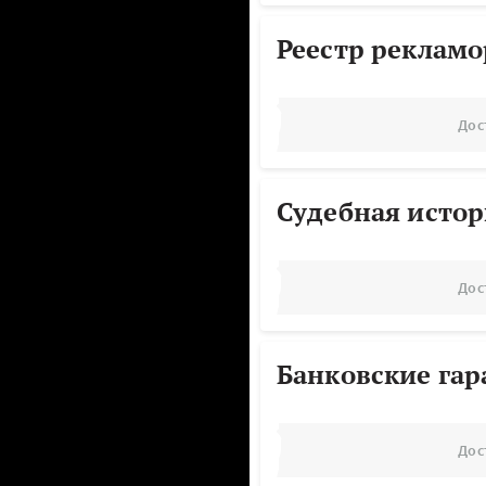
Реестр реклам
Дос
Судебная исто
Дос
Банковские га
Дос