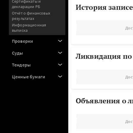
Сертификаты и
История записе
декларации РБ
Отчёт о финансовых
результатах
Информационная
Дос
выписка
Проверки
Суды
Ликвидация по
Тендеры
Ценные бумаги
Дос
Объявления о 
Дос