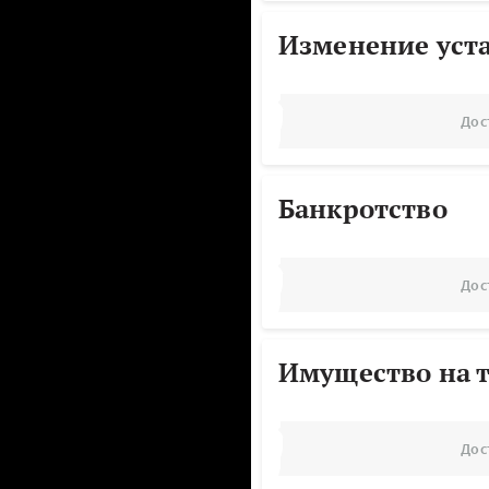
Изменение уст
Дос
Банкротство
Дос
Имущество на т
Дос