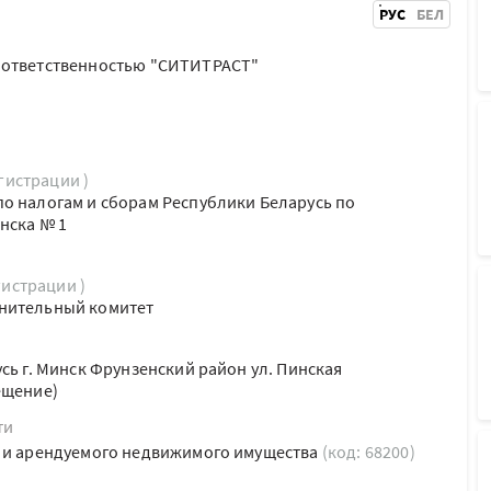
РУС
БЕЛ
 ответственностью "СИТИТРАСТ"
егистрации )
о налогам и сборам Республики Беларусь по
нска № 1
гистрации )
нительный комитет
сь г. Минск Фрунзенский район ул. Пинская
ещение)
ти
о и арендуемого недвижимого имущества
(код: 68200)