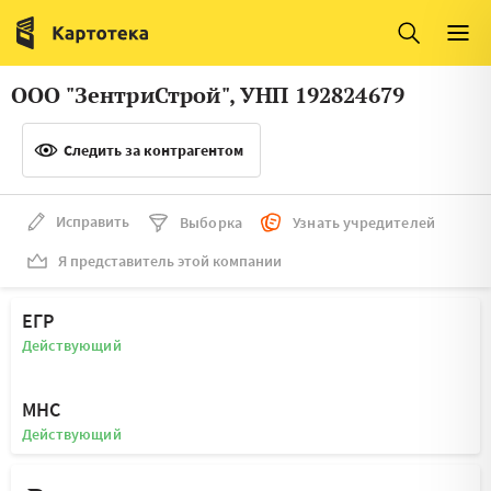
Италия
Ирландия
Люксембург
Литва
ООО "ЗентриСтрой", УНП 192824679
Латвия
Македония
Следить за контрагентом
Нидерланды
Норвегия
Словения
Сербия
Исправить
Выборка
Узнать учредителей
Франция
Финляндия
Я представитель этой компании
Швеция
Эстония
ЕГР
Мальта
Действующий
МНС
Действующий