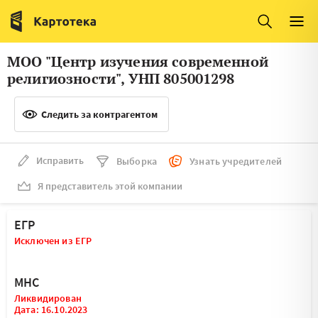
Италия
Ирландия
Люксембург
Литва
МОО "Центр изучения современной
Латвия
Македония
религиозности", УНП 805001298
Нидерланды
Норвегия
Следить за контрагентом
Словения
Сербия
Франция
Финляндия
Исправить
Выборка
Узнать учредителей
Я представитель этой компании
Швеция
Эстония
Мальта
ЕГР
Исключен из ЕГР
МНС
Ликвидирован
Дата: 16.10.2023