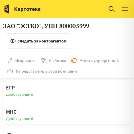
Италия
Ирландия
Люксембург
Литва
ЗАО "ЭСТКО", УНП 800005999
Латвия
Македония
Следить за контрагентом
Нидерланды
Норвегия
Словения
Сербия
Исправить
Выборка
Узнать учредителей
Франция
Финляндия
Я представитель этой компании
Швеция
Эстония
ЕГР
Мальта
Действующий
МНС
Действующий