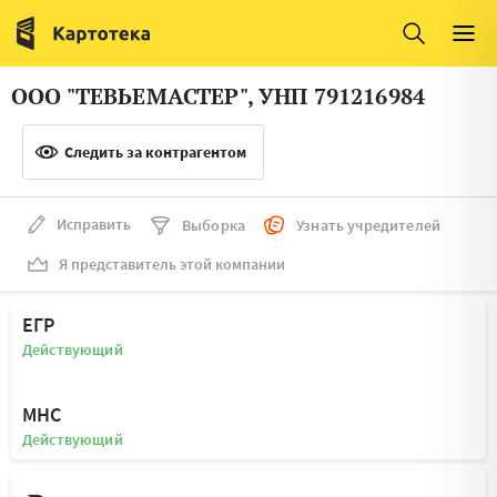
Италия
Ирландия
Люксембург
Литва
ООО "ТЕВЬЕМАСТЕР", УНП 791216984
Латвия
Македония
Следить за контрагентом
Нидерланды
Норвегия
Словения
Сербия
Исправить
Выборка
Узнать учредителей
Франция
Финляндия
Я представитель этой компании
Швеция
Эстония
ЕГР
Мальта
Действующий
МНС
Действующий