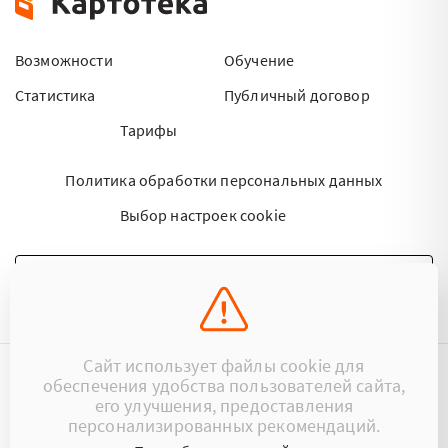
Возможности
Обучение
Статистика
Публичный договор
Тарифы
Политика обработки персональных данных
Выбор настроек cookie
НАПИСАТЬ ПИСЬМО
Сайт использует файлы cookie для
обеспечения удобства пользователей сайта,
©2015 - 2026 Kartoteka.by Все права защищены.
его улучшения, предоставления
персонализированных рекомендаций.
+375 (29) 17-383-17
ООО «Картотека»