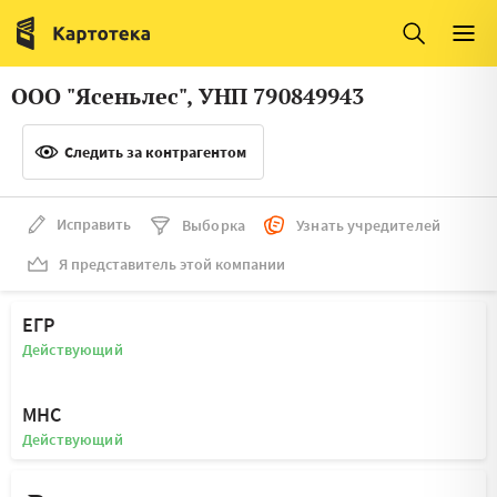
Италия
Ирландия
Люксембург
Литва
ООО "Ясеньлес", УНП 790849943
Латвия
Македония
Следить за контрагентом
Нидерланды
Норвегия
Словения
Сербия
Исправить
Выборка
Узнать учредителей
Франция
Финляндия
Я представитель этой компании
Швеция
Эстония
ЕГР
Мальта
Действующий
МНС
Действующий