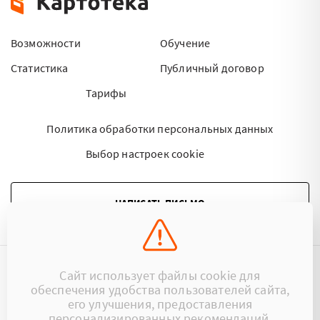
Возможности
Обучение
Статистика
Публичный договор
Тарифы
Политика обработки персональных данных
Выбор настроек cookie
НАПИСАТЬ ПИСЬМО
Сайт использует файлы cookie для
©2015 - 2026 Kartoteka.by Все права защищены.
обеспечения удобства пользователей сайта,
его улучшения, предоставления
+375 (29) 17-383-17
ООО «Картотека»
персонализированных рекомендаций.