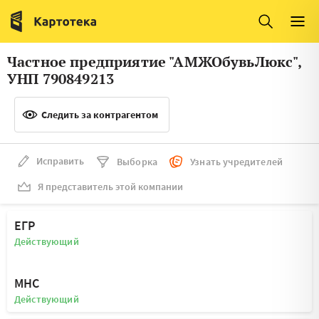
Италия
Ирландия
Люксембург
Литва
Частное предприятие "АМЖОбувьЛюкс",
Латвия
Македония
УНП 790849213
Нидерланды
Норвегия
Следить за контрагентом
Словения
Сербия
Франция
Финляндия
Исправить
Выборка
Узнать учредителей
Я представитель этой компании
Швеция
Эстония
Мальта
ЕГР
Действующий
МНС
Действующий