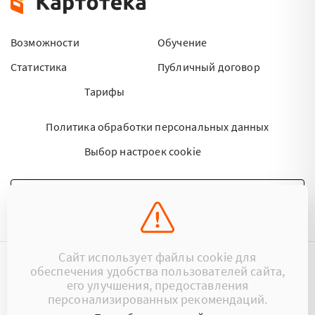
Возможности
Обучение
Статистика
Публичный договор
Тарифы
Политика обработки персональных данных
Выбор настроек cookie
НАПИСАТЬ ПИСЬМО
Сайт использует файлы cookie для
обеспечения удобства пользователей сайта,
©2015 - 2026 Kartoteka.by Все права защищены.
его улучшения, предоставления
персонализированных рекомендаций.
+375 (29) 17-383-17
ООО «Картотека»