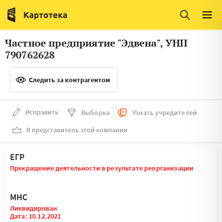
Италия
Ирландия
Люксембург
Литва
Частное предприятие "Эдвена", УНП
Латвия
Македония
790762628
Нидерланды
Норвегия
Следить за контрагентом
Словения
Сербия
Франция
Финляндия
Исправить
Выборка
Узнать учредителей
Я представитель этой компании
Швеция
Эстония
Мальта
ЕГР
Прекращение деятельности в результате реорганизации
МНС
Ликвидирован
Дата: 10.12.2021