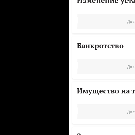
Изменение уст
Дос
Банкротство
Дос
Имущество на т
Дос