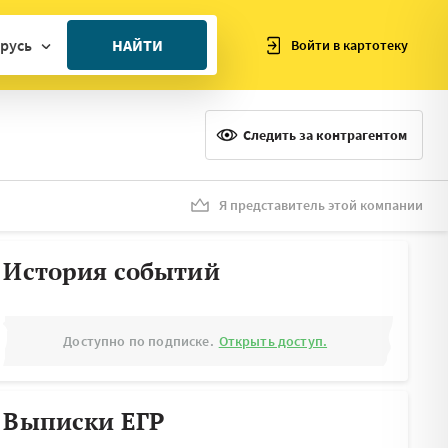
русь
НАЙТИ
Войти в картотеку
ан
ия
Следить за контрагентом
ия
ния
Я представитель этой компании
я
История событий
Доступно по подписке.
Открыть доступ.
Выписки ЕГР