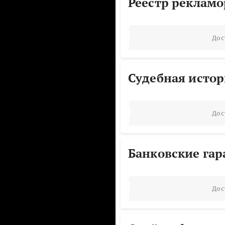
Реестр реклам
Дос
Судебная исто
Дос
Банковские га
Дос