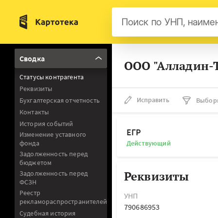
Бел
Сводка
ООО "Алладин-Т
Авс
Статусы контрагента
Гер
Реквизиты
Люк
Исправить
Бухгалтерская отчетность
Выбор
Контакты
Нид
История событий
Фра
ЕГР
Изменение уставного
фонда
Действующий
Мал
Задолженность перед
бюджетом
Реквизиты
Задолженность перед
ФСЗН
Реестр
УНП
рекламораспространителей
790686953
Судебная история