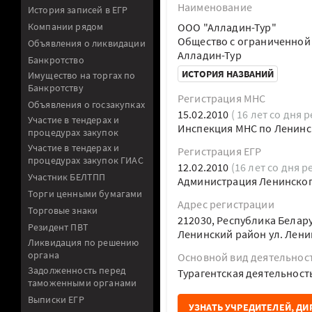
Наименование
История записей в ЕГР
Компании рядом
ООО "Алладин-Тур"
Общество с ограниченной
Объявления о ликвидации
Алладин-Тур
Банкротство
ИСТОРИЯ НАЗВАНИЙ
Имущество на торгах по
Банкротству
Регистрация МНС
Объявления о госзакупках
15.02.2010
( 16 лет со дня 
Участие в тендерах и
Инспекция МНС по Ленинс
процедурах закупок
Участие в тендерах и
Регистрация ЕГР
процедурах закупок ГИАС
12.02.2010
(16 лет со дня р
Участник БЕЛТПП
Администрация Ленинског
Торги ценными бумагами
Адрес регистрации
Торговые знаки
212030, Республика Белар
Резидент ПВТ
Ленинский район ул. Лени
Ликвидация по решению
органа
Основной вид деятельнос
Задолженность перед
Турагентская деятельност
таможенными органами
Выписки ЕГР
УЗНАТЬ УЧРЕДИТЕЛЕЙ, ДИ