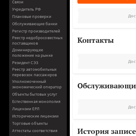
Связи
Учредитель РФ
Дос
Плановые проверки
Обслуживающие банки
Регистр производителей
Реестр недобросовестных
Контакты
поставщиков
Доминирующее
положение на рынке
Дос
Резидент СЭЗ
Реестр автомобильных
перевозок пассажиров
Уполномоченный
Обслуживающи
экономический оператор
Объекты бытовых услуг
Естественная монополия
Дос
Лицензии ЕРЛ
Исторические лицензии
Торговые объекты
История записе
Аттестаты соответствия