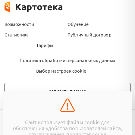
Возможности
Обучение
Статистика
Публичный договор
Тарифы
Политика обработки персональных данных
Выбор настроек cookie
НАПИСАТЬ ПИСЬМО
Сайт использует файлы cookie для
©2015 - 2026 Kartoteka.by Все права защищены.
обеспечения удобства пользователей сайта,
его улучшения, предоставления