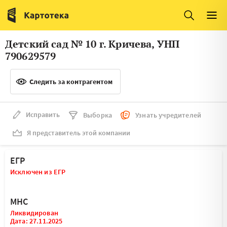
Италия
Ирландия
Люксембург
Литва
Детский сад № 10 г. Кричева, УНП
Латвия
Македония
790629579
Нидерланды
Норвегия
Следить за контрагентом
Словения
Сербия
Франция
Финляндия
Исправить
Выборка
Узнать учредителей
Я представитель этой компании
Швеция
Эстония
Мальта
ЕГР
Исключен из ЕГР
МНС
Ликвидирован
Дата: 27.11.2025