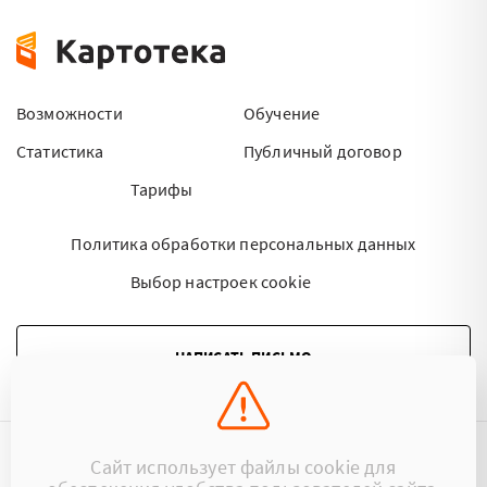
Возможности
Обучение
Статистика
Публичный договор
Тарифы
Политика обработки персональных данных
Выбор настроек cookie
НАПИСАТЬ ПИСЬМО
Сайт использует файлы cookie для
©2015 - 2026 Kartoteka.by Все права защищены.