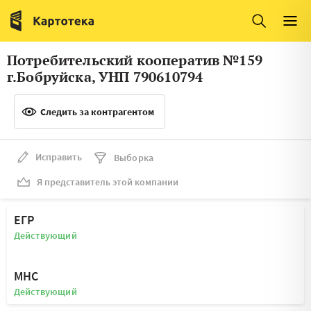
Италия
Ирландия
Люксембург
Литва
Потребительский кооператив №159
Латвия
Македония
г.Бобруйска, УНП 790610794
Нидерланды
Норвегия
Следить за контрагентом
Словения
Сербия
Франция
Финляндия
Исправить
Выборка
Я представитель этой компании
Швеция
Эстония
Мальта
ЕГР
Действующий
МНС
Действующий