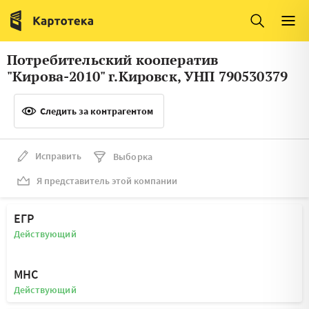
Италия
Ирландия
Люксембург
Литва
Потребительский кооператив
Латвия
Македония
"Кирова-2010" г.Кировск, УНП 790530379
Нидерланды
Норвегия
Следить за контрагентом
Словения
Сербия
Франция
Финляндия
Исправить
Выборка
Я представитель этой компании
Швеция
Эстония
Мальта
ЕГР
Действующий
МНС
Действующий