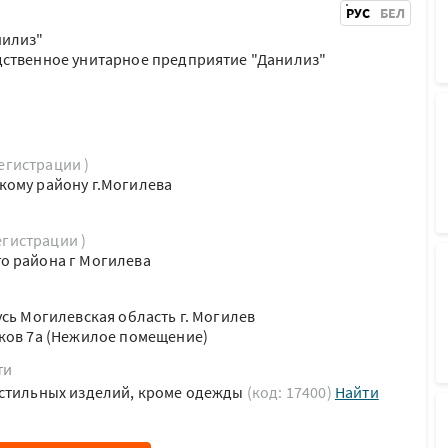
РУС
БЕЛ
нилиз"
дственное унитарное предприятие "Данилиз"
регистрации )
кому району г.Могилева
егистрации )
о района г Могилева
усь Могилевская область г. Могилев
ков 7а (Нежилое помещение)
ти
кстильных изделий, кроме одежды
(код: 17400)
Найти