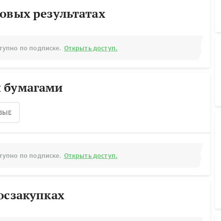
овых результатах
тупно по подписке.
Открыть доступ.
 бумагами
ВЫЕ
тупно по подписке.
Открыть доступ.
осзакупках