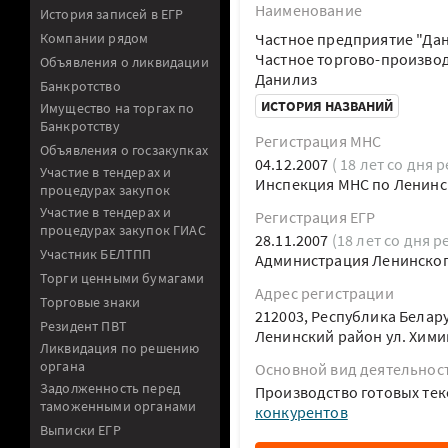
Наименование
История записей в ЕГР
Компании рядом
Частное предприятие "Да
Частное торгово-произво
Объявления о ликвидации
Данилиз
Банкротство
ИСТОРИЯ НАЗВАНИЙ
Имущество на торгах по
Банкротству
Регистрация МНС
Объявления о госзакупках
04.12.2007
( 18 лет со дня 
Участие в тендерах и
Инспекция МНС по Ленинс
процедурах закупок
Участие в тендерах и
Регистрация ЕГР
процедурах закупок ГИАС
28.11.2007
(18 лет со дня р
Участник БЕЛТПП
Администрация Ленинског
Торги ценными бумагами
Адрес регистрации
Торговые знаки
212003, Республика Белар
Резидент ПВТ
Ленинский район ул. Хими
Ликвидация по решению
органа
Основной вид деятельнос
Задолженность перед
Производство готовых те
таможенными органами
конкурентов
Выписки ЕГР