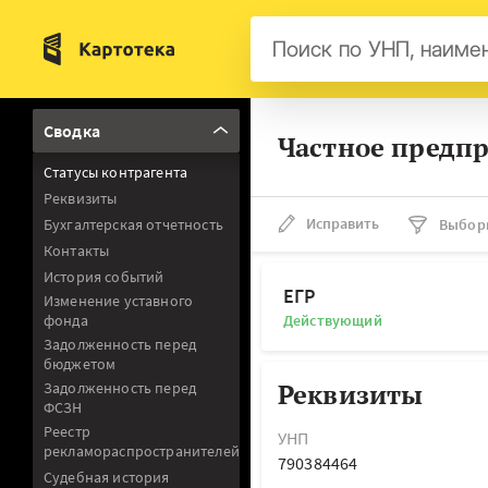
Бел
Сводка
Частное предпр
Авс
Статусы контрагента
Гер
Реквизиты
Люк
Исправить
Бухгалтерская отчетность
Выбор
Контакты
Нид
История событий
Фра
ЕГР
Изменение уставного
фонда
Действующий
Мал
Задолженность перед
бюджетом
Реквизиты
Задолженность перед
ФСЗН
Реестр
УНП
рекламораспространителей
790384464
Судебная история