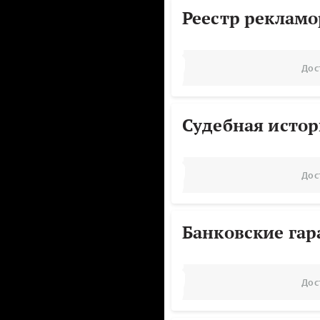
Реестр реклам
Дос
Судебная исто
Дос
Банковские га
Дос