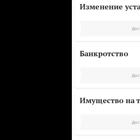
Изменение уст
Дос
Банкротство
Дос
Имущество на т
Дос