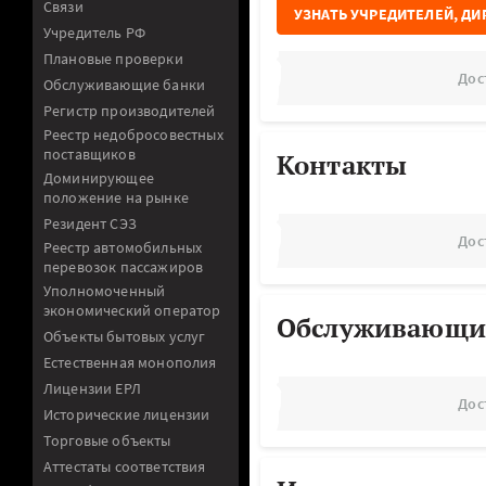
Связи
УЗНАТЬ УЧРЕДИТЕЛЕЙ, ДИ
Учредитель РФ
Плановые проверки
Дос
Обслуживающие банки
Регистр производителей
Реестр недобросовестных
поставщиков
Контакты
Доминирующее
положение на рынке
Резидент СЭЗ
Дос
Реестр автомобильных
перевозок пассажиров
Уполномоченный
экономический оператор
Обслуживающи
Объекты бытовых услуг
Естественная монополия
Лицензии ЕРЛ
Дос
Исторические лицензии
Торговые объекты
Аттестаты соответствия