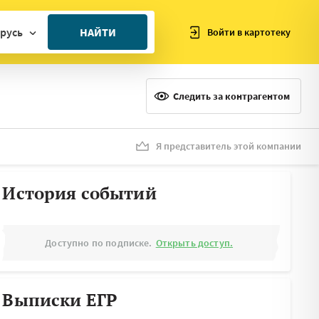
русь
НАЙТИ
Войти в картотеку
ан
ия
Следить за контрагентом
ия
ния
Я представитель этой компании
я
История событий
Доступно по подписке.
Открыть доступ.
Выписки ЕГР