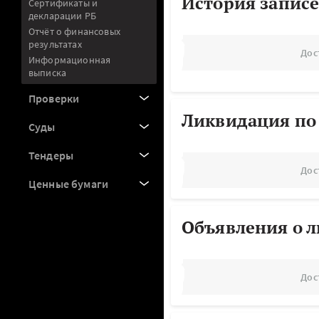
История записе
Сертификаты и
декларации РБ
Отчёт о финансовых
результатах
Дос
Информационная
выписка
Проверки
Ликвидация по
Суды
Тендеры
Дос
Ценные бумаги
Объявления о 
Дос