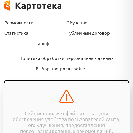
Возможности
Обучение
Статистика
Публичный договор
Тарифы
Политика обработки персональных данных
Выбор настроек cookie
НАПИСАТЬ ПИСЬМО
Сайт использует файлы cookie для
обеспечения удобства пользователей сайта,
©2015 - 2026 Kartoteka.by Все права защищены.
его улучшения, предоставления
персонализированных рекомендаций.