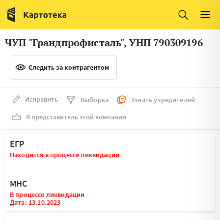
Италия
Ирландия
Люксембург
Литва
ЧУП "Грандпрофисталь", УНП 790309196
Латвия
Македония
Следить за контрагентом
Нидерланды
Норвегия
Словения
Сербия
Исправить
Выборка
Узнать учредителей
Франция
Финляндия
Я представитель этой компании
Швеция
Эстония
ЕГР
Мальта
Находится в процессе ликвидации
МНС
В процессе ликвидации
Дата: 13.10.2023