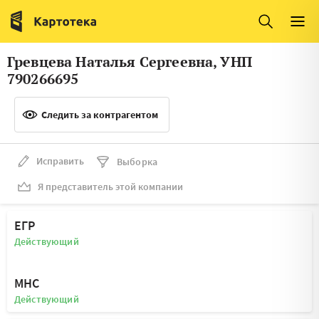
Италия
Ирландия
Люксембург
Литва
Гревцева Наталья Сергеевна, УНП
Латвия
Македония
790266695
Нидерланды
Норвегия
Следить за контрагентом
Словения
Сербия
Франция
Финляндия
Исправить
Выборка
Я представитель этой компании
Швеция
Эстония
Мальта
ЕГР
Действующий
МНС
Действующий