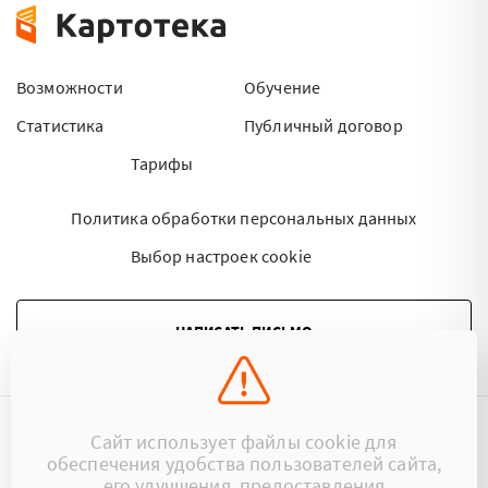
Возможности
Обучение
Статистика
Публичный договор
Тарифы
Политика обработки персональных данных
Выбор настроек cookie
НАПИСАТЬ ПИСЬМО
Сайт использует файлы cookie для
©2015 - 2026 Kartoteka.by Все права защищены.
обеспечения удобства пользователей сайта,
его улучшения, предоставления