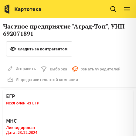
Италия
Ирландия
Люксембург
Литва
Частное предприятие "Аград-Топ", УНП
Латвия
Македония
692071891
Нидерланды
Норвегия
Следить за контрагентом
Словения
Сербия
Франция
Финляндия
Исправить
Выборка
Узнать учредителей
Я представитель этой компании
Швеция
Эстония
Мальта
ЕГР
Исключен из ЕГР
МНС
Ликвидирован
Дата: 23.12.2024