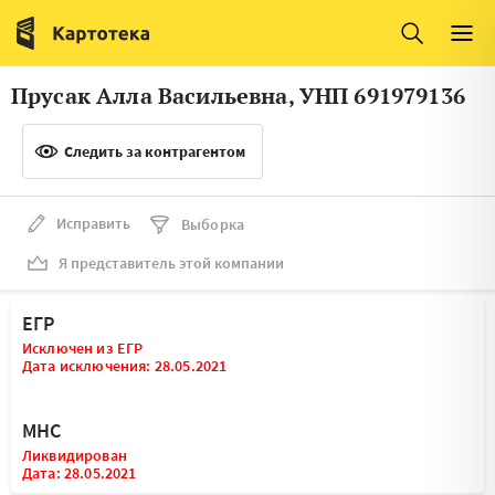
Италия
Ирландия
Люксембург
Литва
Прусак Алла Васильевна, УНП 691979136
Латвия
Македония
Следить за контрагентом
Нидерланды
Норвегия
Словения
Сербия
Исправить
Выборка
Франция
Финляндия
Я представитель этой компании
Швеция
Эстония
ЕГР
Мальта
Исключен из ЕГР
Дата исключения: 28.05.2021
МНС
Ликвидирован
Дата: 28.05.2021