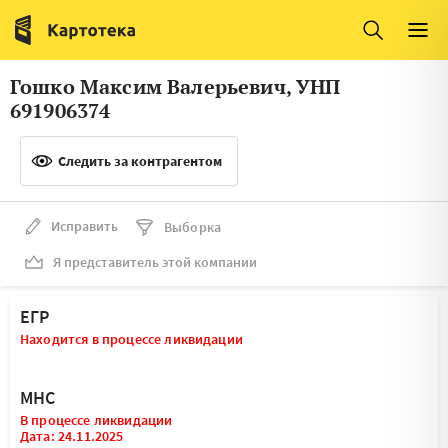
Италия
Ирландия
Люксембург
Литва
Гошко Максим Валерьевич, УНП
Латвия
Македония
691906374
Нидерланды
Норвегия
Следить за контрагентом
Словения
Сербия
Франция
Финляндия
Исправить
Выборка
Я представитель этой компании
Швеция
Эстония
Мальта
ЕГР
Находится в процессе ликвидации
МНС
В процессе ликвидации
Дата: 24.11.2025