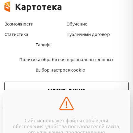
Возможности
Обучение
Статистика
Публичный договор
Тарифы
Политика обработки персональных данных
Выбор настроек cookie
НАПИСАТЬ ПИСЬМО
Сайт использует файлы cookie для
©2015 - 2026 Kartoteka.by Все права защищены.
обеспечения удобства пользователей сайта,
его улучшения, предоставления