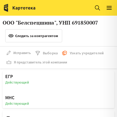
Италия
Ирландия
Люксембург
Литва
ООО "Белспецшина", УНП 691850007
Латвия
Македония
Следить за контрагентом
Нидерланды
Норвегия
Словения
Сербия
Исправить
Выборка
Узнать учредителей
Франция
Финляндия
Я представитель этой компании
Швеция
Эстония
ЕГР
Мальта
Действующий
МНС
Действующий