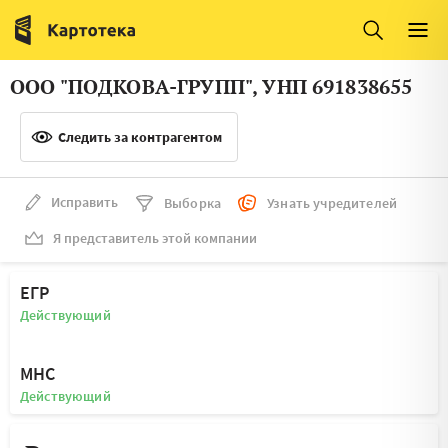
Италия
Ирландия
Люксембург
Литва
ООО "ПОДКОВА-ГРУПП", УНП 691838655
Латвия
Македония
Следить за контрагентом
Нидерланды
Норвегия
Словения
Сербия
Исправить
Выборка
Узнать учредителей
Франция
Финляндия
Я представитель этой компании
Швеция
Эстония
ЕГР
Мальта
Действующий
МНС
Действующий