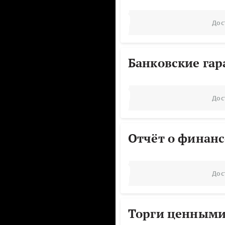
Дос
Банковские га
Дос
Отчёт о финанс
Дос
Торги ценными