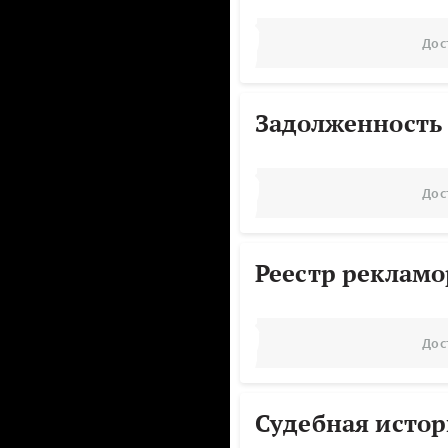
Дос
Задолженность
Дос
Реестр реклам
Дос
Судебная исто