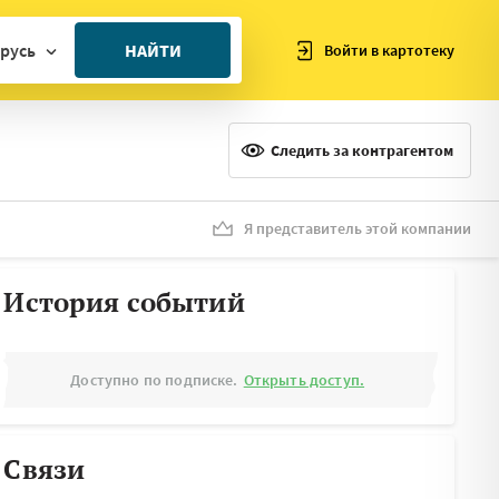
русь
НАЙТИ
Войти в картотеку
ан
ия
Следить за контрагентом
ия
ния
Я представитель этой компании
я
История событий
Доступно по подписке.
Открыть доступ.
Связи