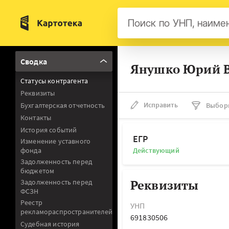
Бел
Сводка
Янушко Юрий В
Авс
Статусы контрагента
Гер
Реквизиты
Люк
Исправить
Бухгалтерская отчетность
Выбор
Контакты
Нид
История событий
Фра
ЕГР
Изменение уставного
фонда
Действующий
Мал
Задолженность перед
бюджетом
Реквизиты
Задолженность перед
ФСЗН
Реестр
УНП
рекламораспространителей
691830506
Судебная история