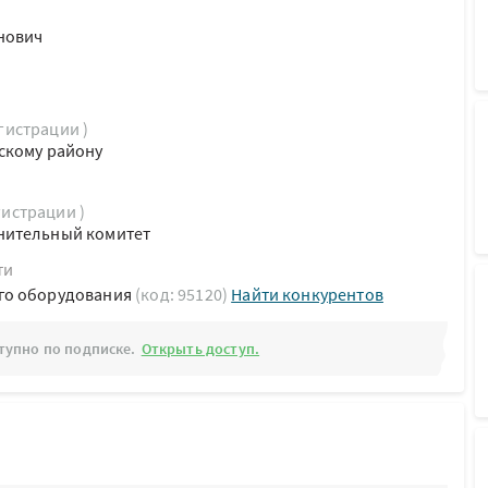
нович
егистрации )
скому району
гистрации )
нительный комитет
ти
го оборудования
(код: 95120)
Найти конкурентов
тупно по подписке.
Открыть доступ.