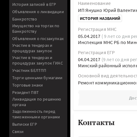
Наименование
История записей в ЕГР
ИП Янушко Юрий Валенти
Объявления о ликвидации
ИСТОРИЯ НАЗВАНИЙ
Банкротство
Имущество на торгах по
Регистрация МНС
Банкротству
05.04.2017
( 9 лет со дня р
Объявления о госзакупках
Инспекция МНС РБ по Мин
Участие в тендерах и
процедурах закупок
Регистрация ЕГР
Участие в тендерах и
04.04.2017
(9 лет со дня ре
процедурах закупок ГИАС
Минский районный испол
Участник БЕЛТПП
Основной вид деятельнос
Торги ценными бумагами
Ремонт коммуникационно
Торговые знаки
Резидент ПВТ
Дос
Ликвидация по решению
органа
Задолженность перед
таможенными органами
Контакты
Выписки ЕГР
Связи