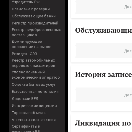
Учредитель РФ
Дос
Плановые проверки
Обслуживающие банки
Регистр производителей
Обслуживающи
Реестр недобросовестных
поставщиков
Доминирующее
положение на рынке
Дос
Резидент СЭЗ
Реестр автомобильных
перевозок пассажиров
Уполномоченный
История записе
экономический оператор
Объекты бытовых услуг
Естественная монополия
Дос
Лицензии ЕРЛ
Исторические лицензии
Торговые объекты
Аттестаты соответствия
Ликвидация по
Сертификаты и
декларации РБ