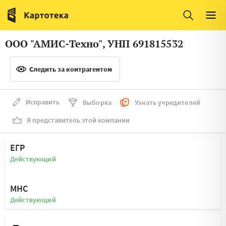
Италия
Ирландия
Люксембург
Литва
ООО "АМИС-Техно", УНП 691815532
Латвия
Македония
Следить за контрагентом
Нидерланды
Норвегия
Словения
Сербия
Исправить
Выборка
Узнать учредителей
Франция
Финляндия
Я представитель этой компании
Швеция
Эстония
ЕГР
Мальта
Действующий
МНС
Действующий