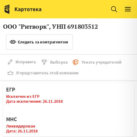
Италия
Ирландия
Люксембург
Литва
ООО "Ритворк", УНП 691803512
Латвия
Македония
Следить за контрагентом
Нидерланды
Норвегия
Словения
Сербия
Исправить
Выборка
Узнать учредителей
Франция
Финляндия
Я представитель этой компании
Швеция
Эстония
ЕГР
Мальта
Исключен из ЕГР
Дата исключения: 26.11.2018
МНС
Ликвидирован
Дата: 26.11.2018