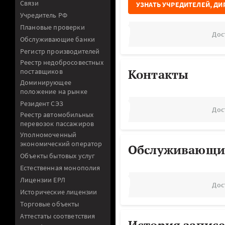
Связи
УЗНАТЬ УЧРЕДИТЕЛЕЙ, ДИ
Учредитель РФ
Плановые проверки
Дос
Обслуживающие банки
Регистр производителей
Реестр недобросовестных
Контакты
поставщиков
Доминирующее
положение на рынке
Резидент СЭЗ
Дос
Реестр автомобильных
перевозок пассажиров
Уполномоченный
экономический оператор
Обслуживающи
Объекты бытовых услуг
Естественная монополия
Лицензии ЕРЛ
Дос
Исторические лицензии
Торговые объекты
Аттестаты соответствия