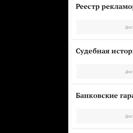
Реестр реклам
Дос
Судебная исто
Дос
Банковские га
Дос