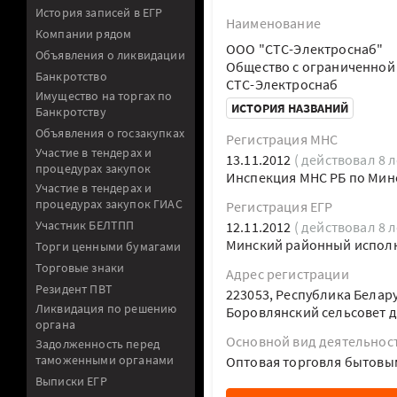
История записей в ЕГР
Наименование
Компании рядом
ООО "СТС-Электроснаб"
Объявления о ликвидации
Общество с ограниченной
Банкротство
СТС-Электроснаб
Имущество на торгах по
ИСТОРИЯ НАЗВАНИЙ
Банкротству
Объявления о госзакупках
Регистрация МНС
Участие в тендерах и
13.11.2012
( действовал 8 л
процедурах закупок
Инспекция МНС РБ по Мин
Участие в тендерах и
процедурах закупок ГИАС
Регистрация ЕГР
Участник БЕЛТПП
12.11.2012
( действовал 8 л
Минский районный испол
Торги ценными бумагами
Торговые знаки
Адрес регистрации
Резидент ПВТ
223053, Республика Белар
Ликвидация по решению
Боровлянский сельсовет д.
органа
Основной вид деятельнос
Задолженность перед
таможенными органами
Оптовая торговля бытовы
Выписки ЕГР