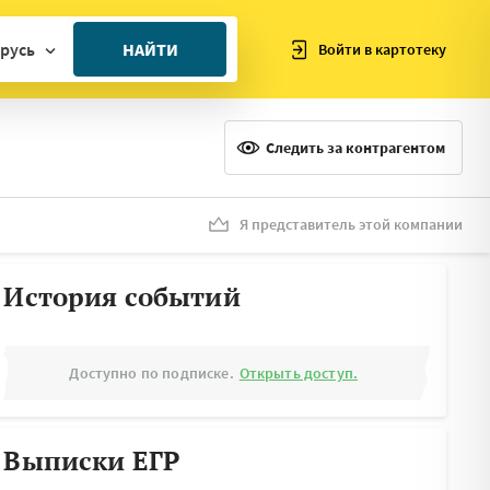
русь
НАЙТИ
Войти в картотеку
ан
ия
Следить за контрагентом
ия
ния
Я представитель этой компании
я
История событий
Доступно по подписке.
Открыть доступ.
Выписки ЕГР