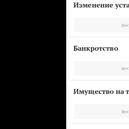
Изменение уст
Дос
Банкротство
Дос
Имущество на т
Дос