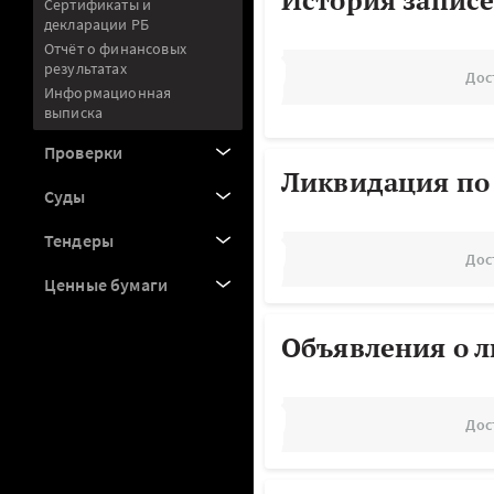
История записе
Сертификаты и
декларации РБ
Отчёт о финансовых
результатах
Дос
Информационная
выписка
Проверки
Ликвидация по
Суды
Тендеры
Дос
Ценные бумаги
Объявления о 
Дос