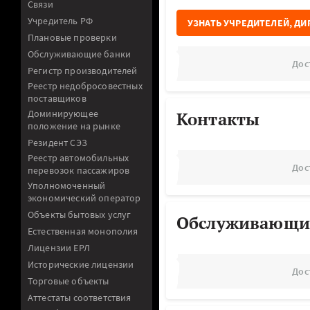
Связи
Учредитель РФ
УЗНАТЬ УЧРЕДИТЕЛЕЙ, ДИ
Плановые проверки
Обслуживающие банки
Дос
Регистр производителей
Реестр недобросовестных
поставщиков
Доминирующее
Контакты
положение на рынке
Резидент СЭЗ
Реестр автомобильных
Дос
перевозок пассажиров
Уполномоченный
экономический оператор
Объекты бытовых услуг
Обслуживающи
Естественная монополия
Лицензии ЕРЛ
Исторические лицензии
Дос
Торговые объекты
Аттестаты соответствия