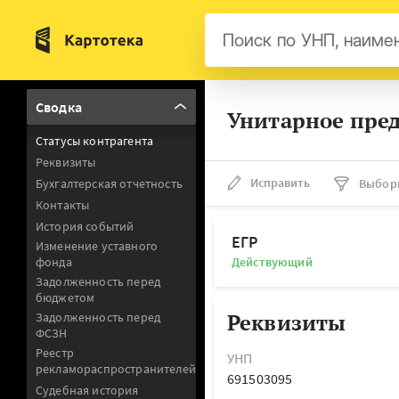
Бел
Сводка
Унитарное пре
Авс
Статусы контрагента
Гер
Реквизиты
Люк
Исправить
Бухгалтерская отчетность
Выбор
Контакты
Нид
История событий
Фра
ЕГР
Изменение уставного
фонда
Действующий
Мал
Задолженность перед
бюджетом
Реквизиты
Задолженность перед
ФСЗН
Реестр
УНП
рекламораспространителей
691503095
Судебная история