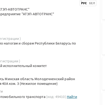
РУС
БЕЛ
"АТЭП-АВТОТРАНС"
предприятие "АТЭП-АВТОТРАНС"
регистрации )
о налогам и сборам Республики Беларусь по
егистрации )
й исполнительный комитет
усь Минская область Молодечненский район
я 40А ком. 3 (Нежилое помещение)
ти
автомобильного транспорта
(код: 49410)
Найти