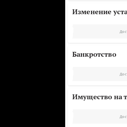
Изменение уст
Дос
Банкротство
Дос
Имущество на т
Дос