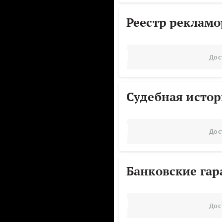
Реестр реклам
Дос
Судебная исто
Дос
Банковские га
Дос