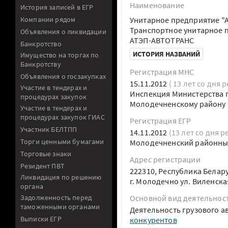
Наименование
История записей в ЕГР
Компании рядом
Унитарное предприятие 
Транспортное унитарное 
Объявления о ликвидации
АТЭП-АВТОТРАНС
Банкротство
ИСТОРИЯ НАЗВАНИЙ
Имущество на торгах по
Банкротству
Регистрация МНС
Объявления о госзакупках
15.11.2012
( 13 лет со дня 
Участие в тендерах и
Инспекция Министерства п
процедурах закупок
Молодечненскому району
Участие в тендерах и
процедурах закупок ГИАС
Регистрация ЕГР
Участник БЕЛТПП
14.11.2012
(13 лет со дня р
Торги ценными бумагами
Молодечненский районны
Торговые знаки
Адрес регистрации
Резидент ПВТ
222310, Республика Белар
Ликвидация по решению
г. Молодечно ул. Виленска
органа
Задолженность перед
Основной вид деятельнос
таможенными органами
Деятельность грузового 
Выписки ЕГР
конкурентов