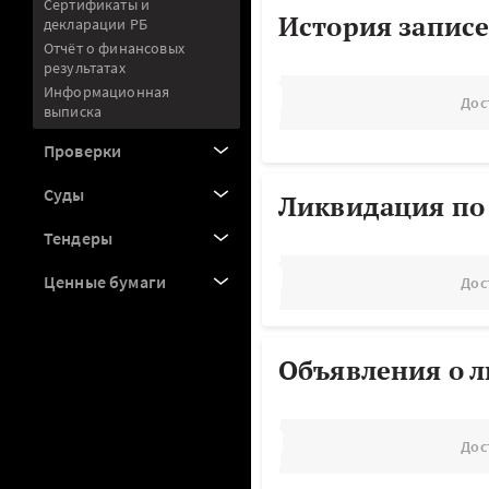
Сертификаты и
История записе
декларации РБ
Отчёт о финансовых
результатах
Информационная
Дос
выписка
Проверки
Суды
Ликвидация по
Тендеры
Ценные бумаги
Дос
Объявления о 
Дос