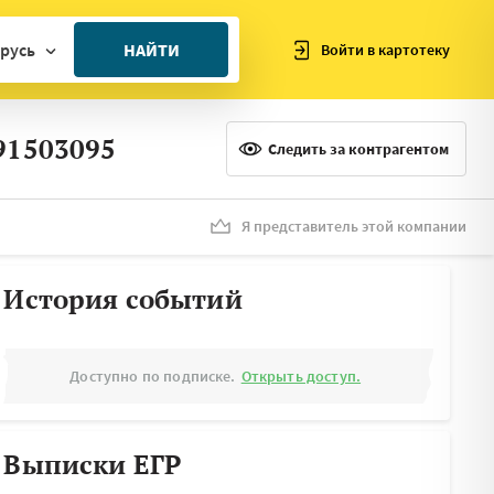
русь
НАЙТИ
Войти в картотеку
ан
91503095
ия
Следить за контрагентом
ия
ния
Я представитель этой компании
я
История событий
Доступно по подписке.
Открыть доступ.
Выписки ЕГР