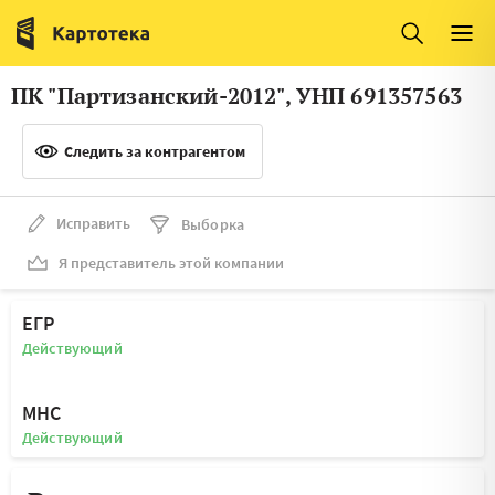
Италия
Ирландия
Люксембург
Литва
ПК "Партизанский-2012", УНП 691357563
Латвия
Македония
Следить за контрагентом
Нидерланды
Норвегия
Словения
Сербия
Исправить
Выборка
Франция
Финляндия
Я представитель этой компании
Швеция
Эстония
ЕГР
Мальта
Действующий
МНС
Действующий