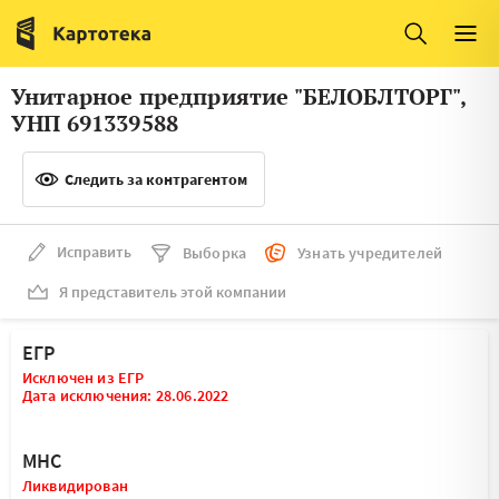
Италия
Ирландия
Люксембург
Литва
Унитарное предприятие "БЕЛОБЛТОРГ",
Латвия
Македония
УНП 691339588
Нидерланды
Норвегия
Следить за контрагентом
Словения
Сербия
Франция
Финляндия
Исправить
Выборка
Узнать учредителей
Я представитель этой компании
Швеция
Эстония
Мальта
ЕГР
Исключен из ЕГР
Дата исключения: 28.06.2022
МНС
Ликвидирован