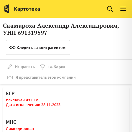
Италия
Ирландия
Люксембург
Литва
Скамароха Александр Александрович,
Латвия
Македония
УНП 691319597
Нидерланды
Норвегия
Следить за контрагентом
Словения
Сербия
Франция
Финляндия
Исправить
Выборка
Я представитель этой компании
Швеция
Эстония
Мальта
ЕГР
Исключен из ЕГР
Дата исключения: 28.11.2023
МНС
Ликвидирован