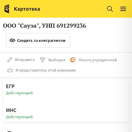
Италия
Ирландия
Люксембург
Литва
ООО "Сауза", УНП 691299236
Латвия
Македония
Следить за контрагентом
Нидерланды
Норвегия
Словения
Сербия
Исправить
Выборка
Узнать учредителей
Франция
Финляндия
Я представитель этой компании
Швеция
Эстония
ЕГР
Мальта
Действующий
МНС
Действующий