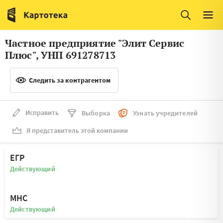
Италия
Ирландия
Люксембург
Литва
Частное предприятие "Элит Сервис
Латвия
Македония
Плюс", УНП 691278713
Нидерланды
Норвегия
Следить за контрагентом
Словения
Сербия
Франция
Финляндия
Исправить
Выборка
Узнать учредителей
Я представитель этой компании
Швеция
Эстония
Мальта
ЕГР
Действующий
МНС
Действующий