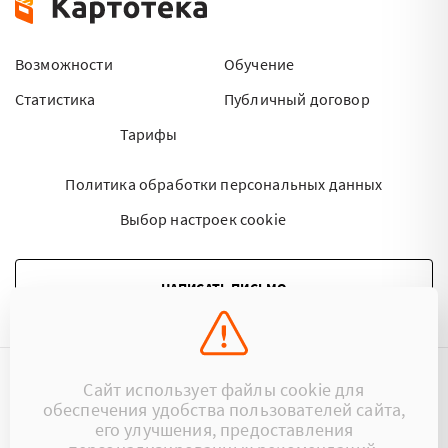
Возможности
Обучение
Статистика
Публичный договор
Тарифы
Политика обработки персональных данных
Выбор настроек cookie
НАПИСАТЬ ПИСЬМО
Сайт использует файлы cookie для
©2015 - 2026 Kartoteka.by Все права защищены.
обеспечения удобства пользователей сайта,
его улучшения, предоставления
+375 (29) 17-383-17
ООО «Картотека»