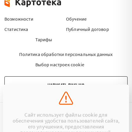
Возможности
Обучение
Статистика
Публичный договор
Тарифы
Политика обработки персональных данных
Выбор настроек cookie
НАПИСАТЬ ПИСЬМО
Сайт использует файлы cookie для
©2015 - 2026 Kartoteka.by Все права защищены.
обеспечения удобства пользователей сайта,
его улучшения, предоставления
+375 (29) 17-383-17
ООО «Картотека»