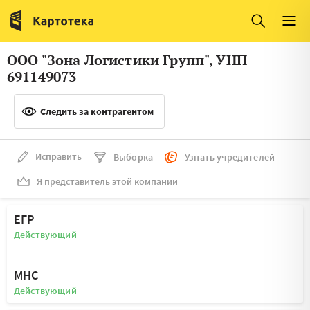
Италия
Ирландия
Люксембург
Литва
ООО "Зона Логистики Групп", УНП
Латвия
Македония
691149073
Нидерланды
Норвегия
Следить за контрагентом
Словения
Сербия
Франция
Финляндия
Исправить
Выборка
Узнать учредителей
Я представитель этой компании
Швеция
Эстония
Мальта
ЕГР
Действующий
МНС
Действующий