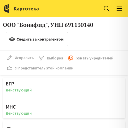
Италия
Ирландия
Люксембург
Литва
ООО "Бонафид", УНП 691130140
Латвия
Македония
Следить за контрагентом
Нидерланды
Норвегия
Словения
Сербия
Исправить
Выборка
Узнать учредителей
Франция
Финляндия
Я представитель этой компании
Швеция
Эстония
ЕГР
Мальта
Действующий
МНС
Действующий