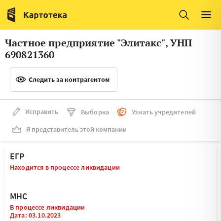
Италия
Ирландия
Люксембург
Литва
Частное предприятие "Элитакс", УНП
Латвия
Македония
690821360
Нидерланды
Норвегия
Следить за контрагентом
Словения
Сербия
Франция
Финляндия
Исправить
Выборка
Узнать учредителей
Я представитель этой компании
Швеция
Эстония
Мальта
ЕГР
Находится в процессе ликвидации
МНС
В процессе ликвидации
Дата: 03.10.2023