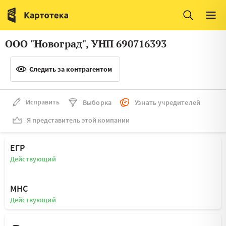
Италия
Ирландия
Люксембург
Литва
ООО "Новоград", УНП 690716393
Латвия
Македония
Следить за контрагентом
Нидерланды
Норвегия
Словения
Сербия
Исправить
Выборка
Узнать учредителей
Франция
Финляндия
Я представитель этой компании
Швеция
Эстония
ЕГР
Мальта
Действующий
МНС
Действующий