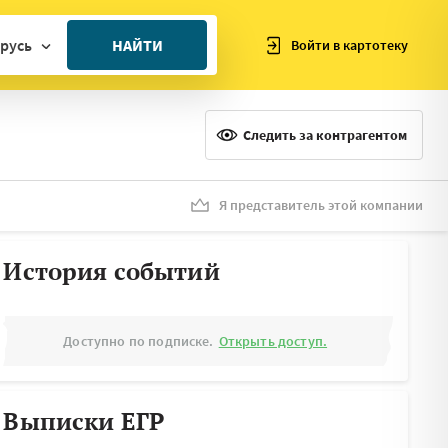
русь
НАЙТИ
Войти в картотеку
ан
ия
Следить за контрагентом
ия
ния
Я представитель этой компании
я
История событий
Доступно по подписке.
Открыть доступ.
Выписки ЕГР