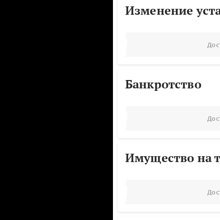
Изменение уст
Дос
Банкротство
Дос
Имущество на т
Дос