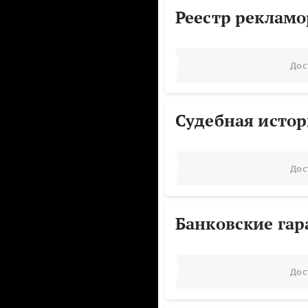
Реестр реклам
Дос
Судебная исто
Дос
Банковские га
Дос