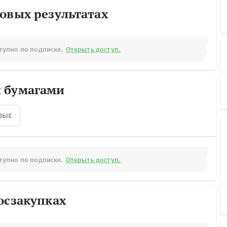
овых результатах
тупно по подписке.
Открыть доступ.
 бумагами
ВЫЕ
тупно по подписке.
Открыть доступ.
осзакупках