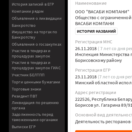
Наименование
История записей в ЕГР
Компании рядом
ООО "ВАСАБИ КОМПАНИ"
Общество с ограниченной
Объявления о ликвидации
ВАСАБИ КОМПАНИ
Банкротство
ИСТОРИЯ НАЗВАНИЙ
Имущество на торгах по
Банкротству
Регистрация МНС
Объявления о госзакупках
26.11.2018
( 7 лет со дня р
Участие в тендерах и
Инспекция Министерства п
процедурах закупок
Борисовскому району
Участие в тендерах и
процедурах закупок ГИАС
Регистрация ЕГР
Участник БЕЛТПП
23.11.2018
(7 лет со дня ре
Торги ценными бумагами
Минский областной испол
Торговые знаки
Адрес регистрации
Резидент ПВТ
222526, Республика Белар
Ликвидация по решению
Борисов ул. Гагарина 89/9
органа
Задолженность перед
Основной вид деятельнос
таможенными органами
Деятельность ресторанов
Выписки ЕГР