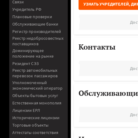
Связи
УЗНАТЬ УЧРЕДИТЕЛЕЙ, ДИ
Учредитель РФ
Плановые проверки
Дос
Обслуживающие банки
Регистр производителей
Реестр недобросовестных
поставщиков
Контакты
Доминирующее
положение на рынке
Резидент СЭЗ
Дос
Реестр автомобильных
перевозок пассажиров
Уполномоченный
экономический оператор
Обслуживающи
Объекты бытовых услуг
Естественная монополия
Лицензии ЕРЛ
Дос
Исторические лицензии
Торговые объекты
Аттестаты соответствия