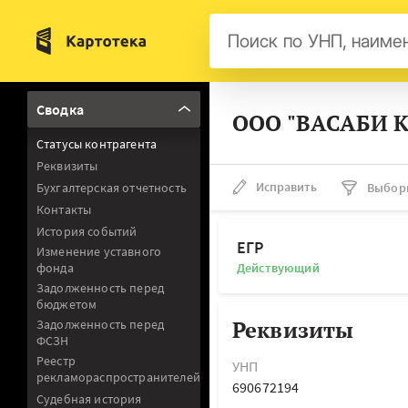
Бел
Сводка
ООО "ВАСАБИ К
Авс
Статусы контрагента
Гер
Реквизиты
Люк
Исправить
Бухгалтерская отчетность
Выбор
Контакты
Нид
История событий
Фра
ЕГР
Изменение уставного
фонда
Действующий
Мал
Задолженность перед
бюджетом
Реквизиты
Задолженность перед
ФСЗН
Реестр
УНП
рекламораспространителей
690672194
Судебная история