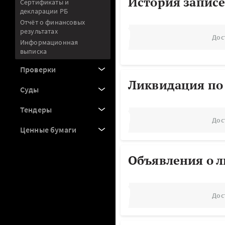
История записе
Сертификаты и
декларации РБ
Отчёт о финансовых
результатах
Дос
Информационная
выписка
Проверки
Ликвидация по
Суды
Тендеры
Дос
Ценные бумаги
Объявления о 
Дос