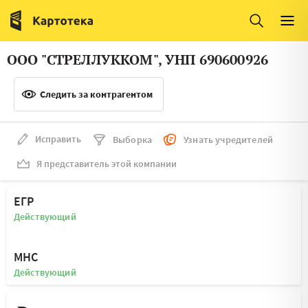
Италия
Ирландия
Люксембург
Литва
ООО "СТРЕЛЛУККОМ", УНП 690600926
Латвия
Македония
Следить за контрагентом
Нидерланды
Норвегия
Словения
Сербия
Исправить
Выборка
Узнать учредителей
Франция
Финляндия
Я представитель этой компании
Швеция
Эстония
ЕГР
Мальта
Действующий
МНС
Действующий