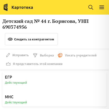
Италия
Ирландия
Люксембург
Литва
Детский сад № 44 г. Борисова, УНП
Латвия
Македония
690374956
Нидерланды
Норвегия
Следить за контрагентом
Словения
Сербия
Франция
Финляндия
Исправить
Выборка
Узнать учредителей
Я представитель этой компании
Швеция
Эстония
Мальта
ЕГР
Действующий
МНС
Действующий