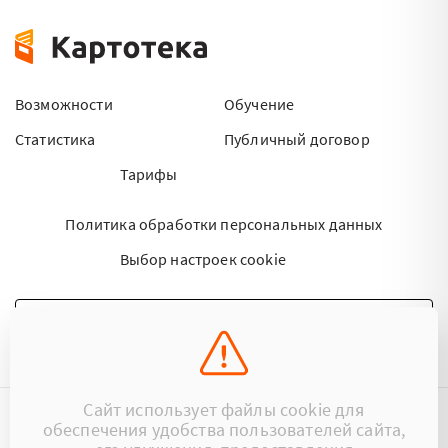
Возможности
Обучение
Статистика
Публичный договор
Тарифы
Политика обработки персональных данных
Выбор настроек cookie
НАПИСАТЬ ПИСЬМО
Сайт использует файлы cookie для
обеспечения удобства пользователей сайта,
©2015 - 2026 Kartoteka.by Все права защищены.