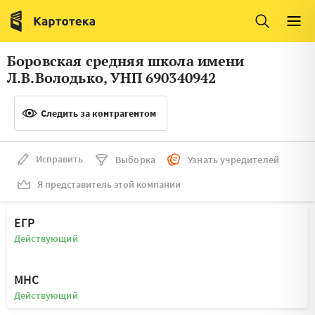
Италия
Ирландия
Люксембург
Литва
Боровская средняя школа имени
Латвия
Македония
Л.В.Володько, УНП 690340942
Нидерланды
Норвегия
Следить за контрагентом
Словения
Сербия
Франция
Финляндия
Исправить
Выборка
Узнать учредителей
Я представитель этой компании
Швеция
Эстония
Мальта
ЕГР
Действующий
МНС
Действующий