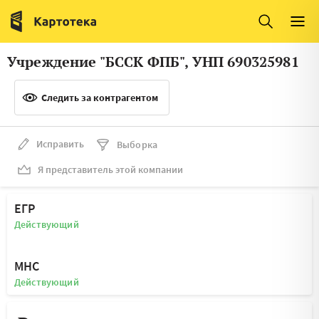
Италия
Ирландия
Люксембург
Литва
Учреждение "БССК ФПБ", УНП 690325981
Латвия
Македония
Следить за контрагентом
Нидерланды
Норвегия
Словения
Сербия
Исправить
Выборка
Франция
Финляндия
Я представитель этой компании
Швеция
Эстония
ЕГР
Мальта
Действующий
МНС
Действующий