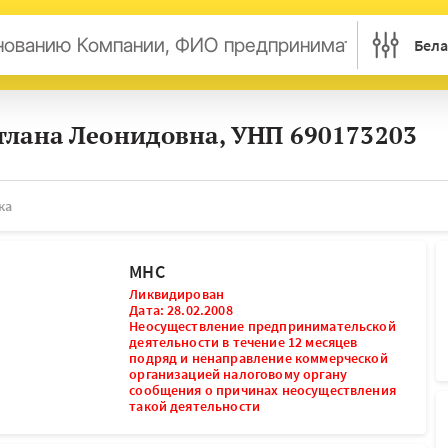
Бела
арусь
Россия
Украина
Казахст
тлана Леонидовна, УНП 690173203
трия
Британия
Бельгия
Герман
нси
Дания
Италия
Ирланд
сембург
Литва
Латвия
Македо
ка
ерланды
Норвегия
Словения
Сербия
нция
Финляндия
Швеция
Эстони
МНС
ьта
Ликвидирован
Дата: 28.02.2008
Неосуществление предпринимательской
деятельности в течение 12 месяцев
подряд и ненаправление коммерческой
организацией налоговому органу
сообщения о причинах неосуществления
такой деятельности