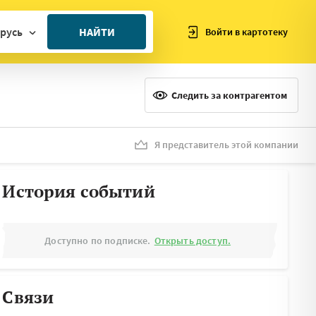
русь
НАЙТИ
Войти в картотеку
ан
ия
Следить за контрагентом
ия
ния
Я представитель этой компании
я
История событий
Доступно по подписке.
Открыть доступ.
Связи