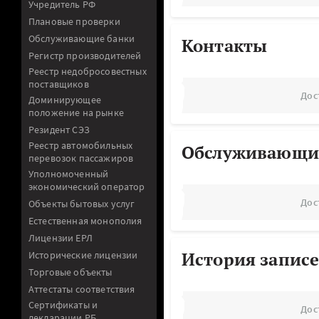
Учредитель РФ
Плановые проверки
Обслуживающие банки
Контакты
Регистр производителей
Реестр недобросовестных
поставщиков
Дос
Доминирующее
положение на рынке
Резидент СЭЗ
Реестр автомобильных
Обслуживающи
перевозок пассажиров
Уполномоченный
экономический оператор
Дос
Объекты бытовых услуг
Естественная монополия
Лицензии ЕРЛ
История записе
Исторические лицензии
Торговые объекты
Аттестаты соответствия
Сертификаты и
Дос
декларации РБ