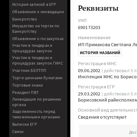
История записей в ЕГР
Реквизиты
Объявления о ликвидации
Банкротство
УНП
Имущество на торгах по
690173203
Банкротству
Наименование
Объявления о госзакупках
ИП Примакова Светлана Л
Участие в тендерах и
процедурах закупок
ИСТОРИЯ НАЗВАНИЙ
Участие в тендерах и
процедурах закупок ГИАС
Регистрация МНС
09.06.2002
( действовал 5 л
Участник БЕЛТПП
Инспекция МНС по Борисо
Торги ценными бумагами
Торговые знаки
Регистрация ЕГР
Резидент ПВТ
29.03.2002
( действовал 5 л
Ликвидация по решению
Борисовский райисполко
органа
Основной вид деятельнос
Задолженность перед
Cведения отсутствуют
таможенными органами
Выписки ЕГР
Связи
Дос