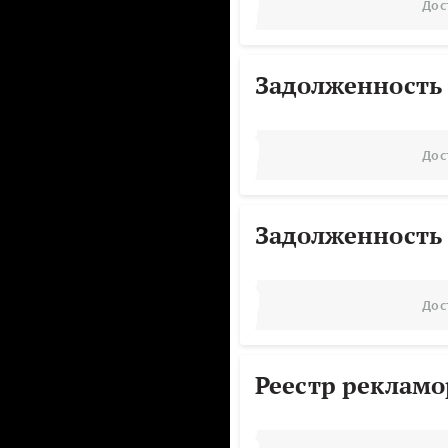
Дос
Задолженность
Дос
Задолженность
Дос
Реестр реклам