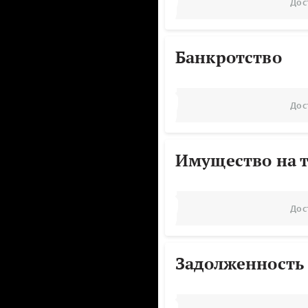
Дос
Банкротство
Дос
Имущество на т
Дос
Задолженность