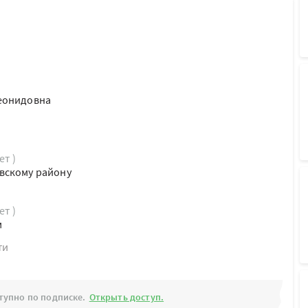
еонидовна
ет )
вскому району
ет )
м
ти
тупно по подписке.
Открыть доступ.