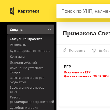
Бел
Сводка
Примакова Све
Авс
Статусы контрагента
Гер
Реквизиты
Люк
Исправить
Бухгалтерская отчетность
Выбор
Контакты
Нид
История событий
Фра
ЕГР
Изменение уставного
фонда
Исключен из ЕГР
Мал
Дата исключения: 29.02.2008
Задолженность перед
бюджетом
Задолженность перед
ФСЗН
Реестр
рекламораспространителей
Судебная история