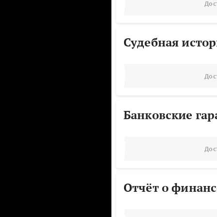
Дос
Судебная исто
Дос
Банковские га
Дос
Отчёт о финанс