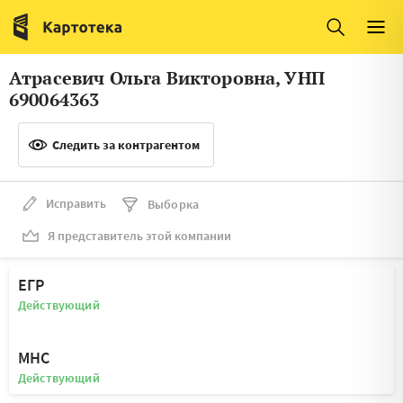
Италия
Ирландия
Люксембург
Литва
Атрасевич Ольга Викторовна, УНП
Латвия
Македония
690064363
Нидерланды
Норвегия
Следить за контрагентом
Словения
Сербия
Франция
Финляндия
Исправить
Выборка
Я представитель этой компании
Швеция
Эстония
Мальта
ЕГР
Действующий
МНС
Действующий