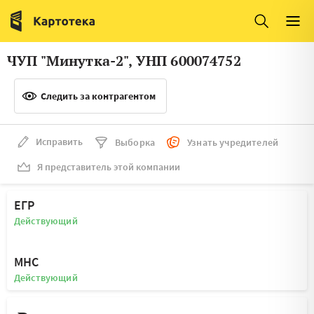
Италия
Ирландия
Люксембург
Литва
ЧУП "Минутка-2", УНП 600074752
Латвия
Македония
Следить за контрагентом
Нидерланды
Норвегия
Словения
Сербия
Исправить
Выборка
Узнать учредителей
Франция
Финляндия
Я представитель этой компании
Швеция
Эстония
ЕГР
Мальта
Действующий
МНС
Действующий