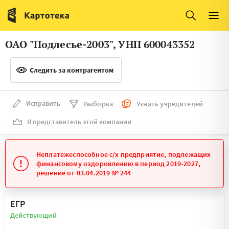
Италия
Ирландия
Люксембург
Литва
ОАО "Подлесье-2003", УНП 600043352
Латвия
Македония
Следить за контрагентом
Нидерланды
Норвегия
Словения
Сербия
Исправить
Выборка
Узнать учредителей
Франция
Финляндия
Я представитель этой компании
Швеция
Эстония
Неплатежеспособное с/х предприятие, подлежащих
Мальта
финансовому оздоровлению в период 2019-2027,
решение от 03.04.2019 № 244
ЕГР
Действующий