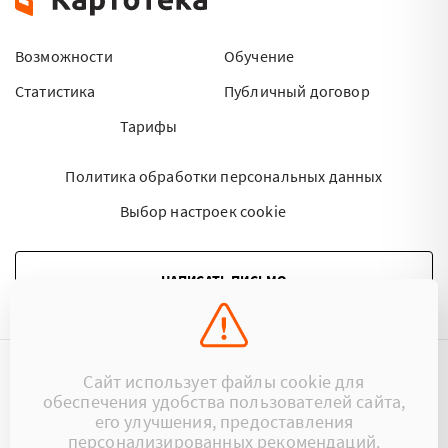
Возможности
Обучение
Статистика
Публичный договор
Тарифы
Политика обработки персональных данных
Выбор настроек cookie
НАПИСАТЬ ПИСЬМО
Сайт использует файлы cookie для
©2015 - 2026 Kartoteka.by Все права защищены.
обеспечения удобства пользователей сайта,
его улучшения, предоставления
+375 (29) 17-383-17
ООО «Картотека»
персонализированных рекомендаций.