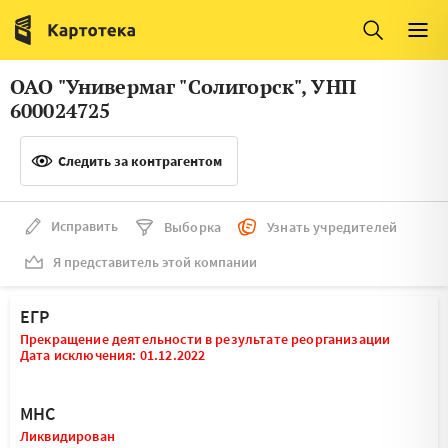
Италия
Ирландия
Люксембург
Литва
ОАО "Универмаг "Солигорск", УНП
Латвия
Македония
600024725
Нидерланды
Норвегия
Следить за контрагентом
Словения
Сербия
Франция
Финляндия
Исправить
Выборка
Узнать учредителей
Я представитель этой компании
Швеция
Эстония
Мальта
ЕГР
Прекращение деятельности в результате реорганизации
Дата исключения: 01.12.2022
МНС
Ликвидирован