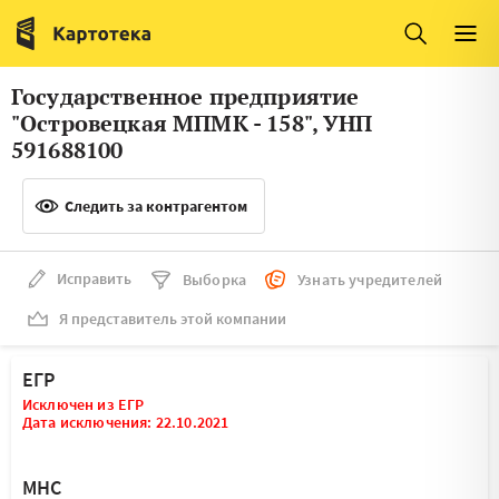
Италия
Ирландия
Люксембург
Литва
Государственное предприятие
Латвия
Македония
"Островецкая МПМК - 158", УНП
591688100
Нидерланды
Норвегия
Словения
Следить за контрагентом
Сербия
Франция
Финляндия
Исправить
Выборка
Узнать учредителей
Швеция
Эстония
Я представитель этой компании
Мальта
ЕГР
Исключен из ЕГР
Дата исключения: 22.10.2021
МНС