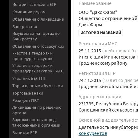
Наименование
История записей в ЕГР
Компании рядом
ООО "Дакс Фарм"
Общество с ограниченной
Объявления о ликвидации
Дакс Фарм
Банкротство
ИСТОРИЯ НАЗВАНИЙ
Имущество на торгах по
Банкротству
Регистрация МНС
Объявления о госзакупках
25.11.2015
( действовал 9 л
Участие в тендерах и
Инспекция Министерства п
процедурах закупок
Гродненскому району
Участие в тендерах и
процедурах закупок ГИАС
Регистрация ЕГР
Участник БЕЛТПП
24.11.2015
(10 лет со дня р
Торги ценными бумагами
Гродненский областной и
Торговые знаки
Адрес регистрации
Резидент ПВТ
231735, Республика Белар
Ликвидация по решению
Сопоцкинский сельсовет 
органа
Задолженность перед
Основной вид деятельнос
таможенными органами
Деятельность инкубаторн
Выписки ЕГР
конкурентов