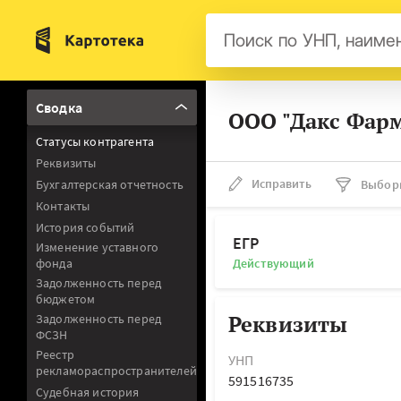
Бел
Сводка
ООО "Дакс Фарм
Авс
Статусы контрагента
Гер
Реквизиты
Люк
Исправить
Бухгалтерская отчетность
Выбор
Контакты
Нид
История событий
Фра
ЕГР
Изменение уставного
фонда
Действующий
Мал
Задолженность перед
бюджетом
Реквизиты
Задолженность перед
ФСЗН
Реестр
УНП
рекламораспространителей
591516735
Судебная история