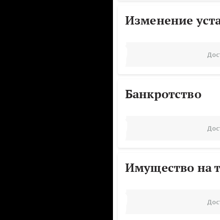
Изменение уст
Дос
Банкротство
Дос
Имущество на т
Дос