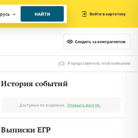
русь
НАЙТИ
Войти в картотеку
ан
ия
Следить за контрагентом
ия
ния
Я представитель этой компании
я
История событий
Доступно по подписке.
Открыть доступ.
Выписки ЕГР