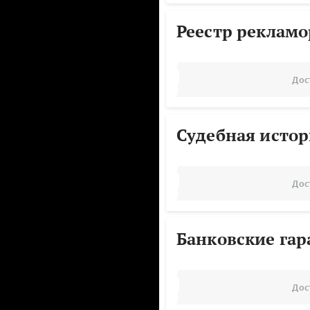
Реестр реклам
Дос
Судебная исто
Дос
Банковские га
Дос