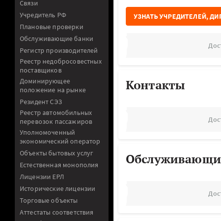
Связи
Учредитель РФ
УЗНАТЬ УЧРЕДИТЕЛЕЙ, ДИ
Плановые проверки
Обслуживающие банки
Дос
Регистр производителей
Реестр недобросовестных
поставщиков
Доминирующее
Контакты
положение на рынке
Резидент СЭЗ
Реестр автомобильных
Дос
перевозок пассажиров
Уполномоченный
экономический оператор
Объекты бытовых услуг
Обслуживающи
Естественная монополия
Лицензии ЕРЛ
Исторические лицензии
Дос
Торговые объекты
Аттестаты соответствия