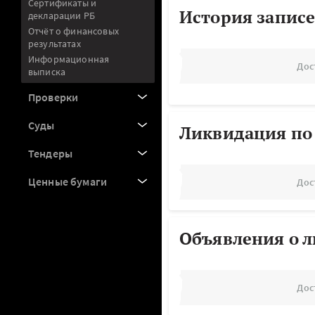
Сертификаты и
История записе
декларации РБ
Отчёт о финансовых
результатах
Информационная
Дос
выписка
Проверки
Суды
Ликвидация по
Тендеры
Ценные бумаги
Дос
Объявления о 
Дос