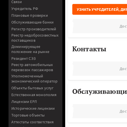
Связи
Учредитель РФ
УЗНАТЬ УЧРЕДИТЕЛЕЙ, ДИ
Плановые проверки
Обслуживающие банки
Дос
Регистр производителей
Реестр недобросовестных
поставщиков
Доминирующее
Контакты
положение на рынке
Резидент СЭЗ
Реестр автомобильных
Дос
перевозок пассажиров
Уполномоченный
экономический оператор
Объекты бытовых услуг
Обслуживающи
Естественная монополия
Лицензии ЕРЛ
Исторические лицензии
Дос
Торговые объекты
Аттестаты соответствия