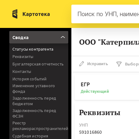
Бел
Сводка
ООО "Катерпилл
Авс
Статусы контрагента
Гер
Реквизиты
Люк
Исправить
Бухгалтерская отчетность
Выбор
Контакты
Нид
История событий
Фра
ЕГР
Изменение уставного
фонда
Действующий
Мал
Задолженность перед
бюджетом
Реквизиты
Задолженность перед
ФСЗН
Реестр
УНП
рекламораспространителей
591016860
Судебная история