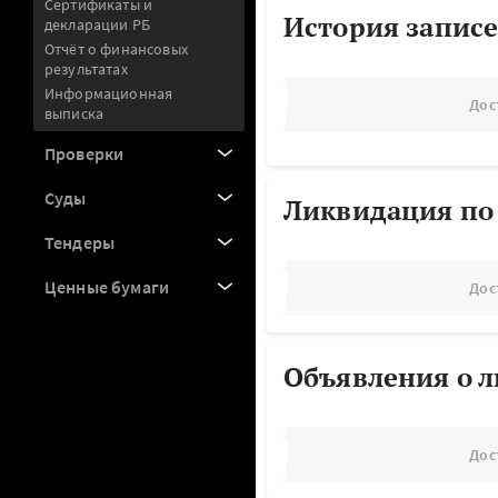
Сертификаты и
История записе
декларации РБ
Отчёт о финансовых
результатах
Информационная
Дос
выписка
Проверки
Суды
Ликвидация по
Тендеры
Ценные бумаги
Дос
Объявления о 
Дос