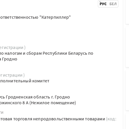
РУС
БЕЛ
 ответственностью "Катерпиллер"
регистрации )
о налогам и сборам Республики Беларусь по
а Гродно
егистрации )
сполнительный комитет
сь Гродненская область г. Гродно
ржинского 8 А (Нежилое помещение)
ти
товая торговля непродовольственными товарами
(код: