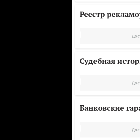
Реестр реклам
Дос
Судебная исто
Дос
Банковские га
Дос