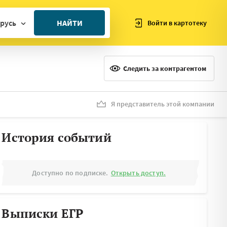
русь
НАЙТИ
Войти в картотеку
ан
ия
Следить за контрагентом
ия
ния
Я представитель этой компании
я
История событий
Доступно по подписке.
Открыть доступ.
Выписки ЕГР