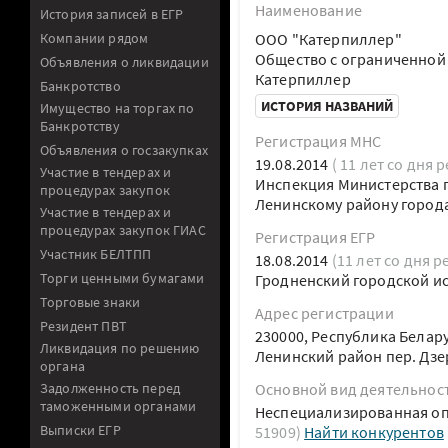
Наименование
История записей в ЕГР
Компании рядом
ООО "Катерпиллер"
Общество с ограниченной
Объявления о ликвидации
Катерпиллер
Банкротство
ИСТОРИЯ НАЗВАНИЙ
Имущество на торгах по
Банкротству
Регистрация МНС
Объявления о госзакупках
19.08.2014
( 11 лет со дня 
Участие в тендерах и
Инспекция Министерства п
процедурах закупок
Ленинскому району город
Участие в тендерах и
процедурах закупок ГИАС
Регистрация ЕГР
Участник БЕЛТПП
18.08.2014
(11 лет со дня р
Торги ценными бумагами
Гродненский городской и
Торговые знаки
Адрес регистрации
Резидент ПВТ
230000, Республика Белару
Ликвидация по решению
Ленинский район пер. Дзе
органа
Задолженность перед
Основной вид деятельнос
таможенными органами
Неспециализированная оп
Выписки ЕГР
51909)
Найти конкурентов