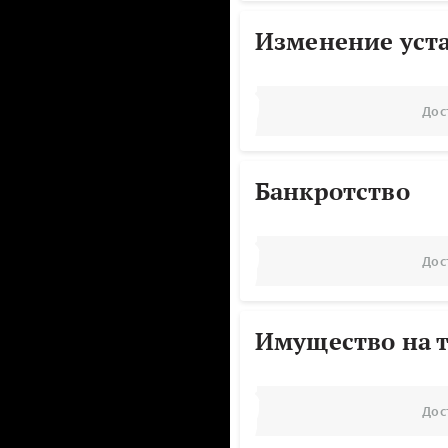
Изменение уст
Дос
Банкротство
Дос
Имущество на т
Дос