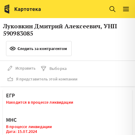
Италия
Ирландия
Люксембург
Литва
Луковкин Дмитрий Алексеевич, УНП
Латвия
Македония
590983085
Нидерланды
Норвегия
Следить за контрагентом
Словения
Сербия
Франция
Финляндия
Исправить
Выборка
Я представитель этой компании
Швеция
Эстония
Мальта
ЕГР
Находится в процессе ликвидации
МНС
В процессе ликвидации
Дата: 15.07.2024