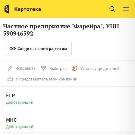
Италия
Ирландия
Люксембург
Литва
Частное предприятие "Фарейра", УНП
Латвия
Македония
590946592
Нидерланды
Норвегия
Следить за контрагентом
Словения
Сербия
Франция
Финляндия
Исправить
Выборка
Узнать учредителей
Я представитель этой компании
Швеция
Эстония
Мальта
ЕГР
Действующий
МНС
Действующий