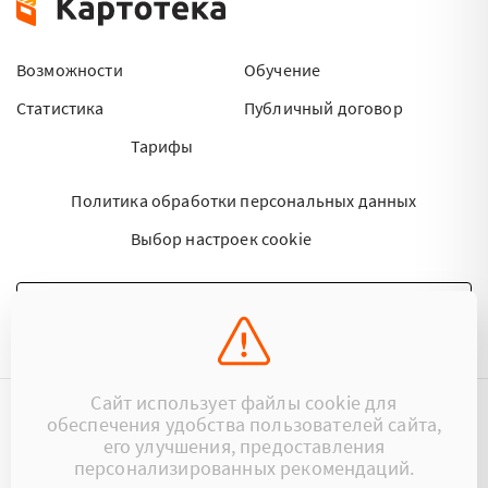
Возможности
Обучение
Статистика
Публичный договор
Тарифы
Политика обработки персональных данных
Выбор настроек cookie
НАПИСАТЬ ПИСЬМО
Сайт использует файлы cookie для
обеспечения удобства пользователей сайта,
©2015 - 2026 Kartoteka.by Все права защищены.
его улучшения, предоставления
персонализированных рекомендаций.
+375 (29) 17-383-17
ООО «Картотека»