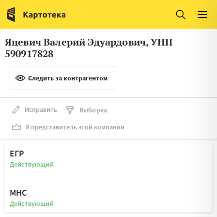
Италия
Ирландия
Люксембург
Литва
Яцевич Валерий Эдуардович, УНП
Латвия
Македония
590917828
Нидерланды
Норвегия
Следить за контрагентом
Словения
Сербия
Франция
Финляндия
Исправить
Выборка
Я представитель этой компании
Швеция
Эстония
Мальта
ЕГР
Действующий
МНС
Действующий